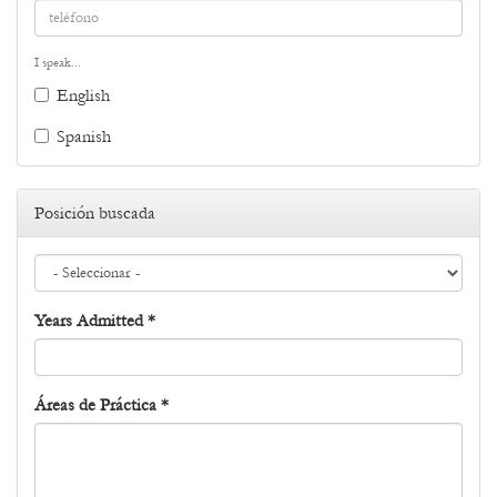
electrónico
*
teléfono
I speak...
*
English
English
Spanish
Spanish
Posición buscada
Posición
Years Admitted
*
*
Áreas de Práctica
*