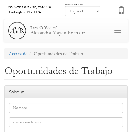
Pasar
Idioma del sitio:
755 New York Ave, Suite 420
al
Huntington, NY 11743
contenido
principal
Law Office of
Toggle
Alexandra Mayen Rivera
PC
navigat
Acerca de
Oportunidades de Trabajo
Oportunidades de Trabajo
Sobre mi
Nombre
*
correo